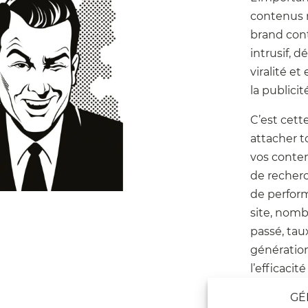
contenus n
brand cont
intrusif, d
viralité et
la publicit
C’est cett
attacher t
vos conten
de recherc
de perform
site, nomb
passé, tau
génératio
l’efficacit
GÉ
À l’Agenc