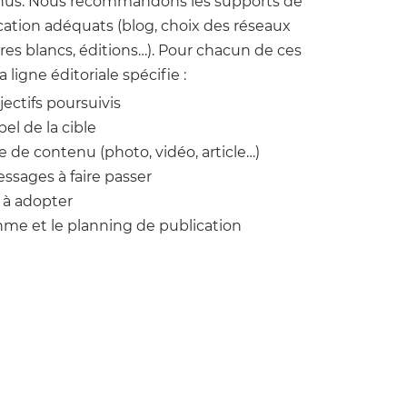
nus. Nous recommandons les supports de
tion adéquats (blog, choix des réseaux
ivres blancs, éditions…). Pour chacun de ces
a ligne éditoriale spécifie :
jectifs poursuivis
pel de la cible
e de contenu (photo, vidéo, article…)
ssages à faire passer
 à adopter
hme et le planning de publication