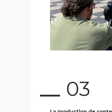
03
La production de cont