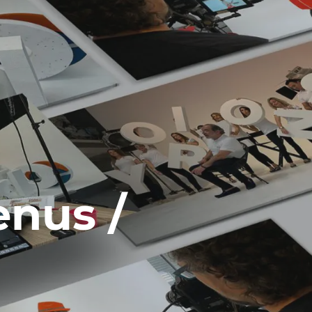
enus /