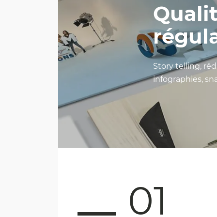
Qualit
régula
Story telling, ré
infographies, s
01