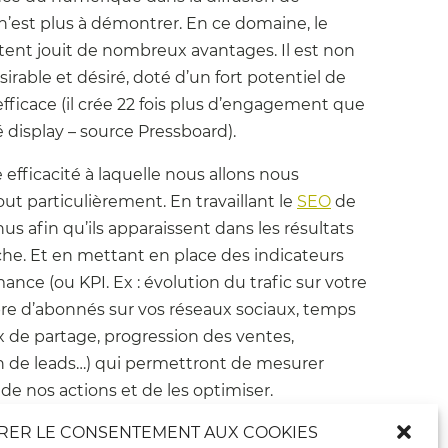
’est plus à démontrer. En ce domaine, le
ent jouit de nombreux avantages. Il est non
ésirable et désiré, doté d’un fort potentiel de
 efficace (il crée 22 fois plus d’engagement que
é display – source Pressboard).
e efficacité à laquelle nous allons nous
out particulièrement. En travaillant le
SEO
de
us afin qu’ils apparaissent dans les résultats
he. Et en mettant en place des indicateurs
ance (ou KPI. Ex : évolution du trafic sur votre
re d’abonnés sur vos réseaux sociaux, temps
x de partage, progression des ventes,
n de leads…) qui permettront de mesurer
é de nos actions et de les optimiser.
RER LE CONSENTEMENT AUX COOKIES
e COMDZ, nous considérons que notre plus