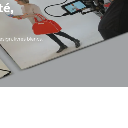
té,
sign, livres blancs,