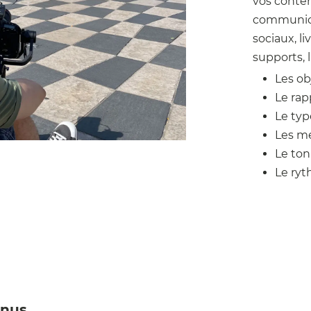
vos conte
communica
sociaux, l
supports, l
Les ob
Le rap
Le typ
Les me
Le ton
Le ryt
enus