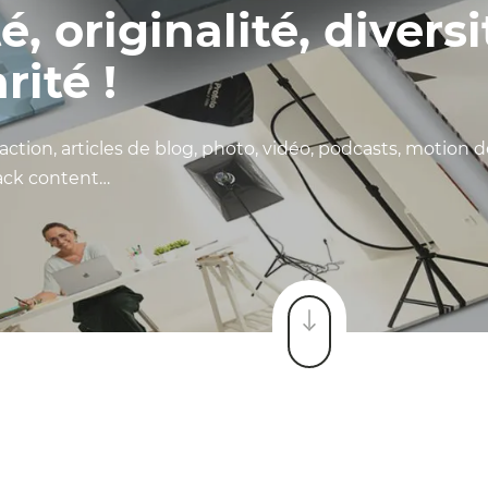
é, originalité, diversi
rité !
daction, articles de blog, photo, vidéo, podcasts, motion de
nack content…
Descendre