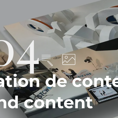
04
ation de cont
nd content