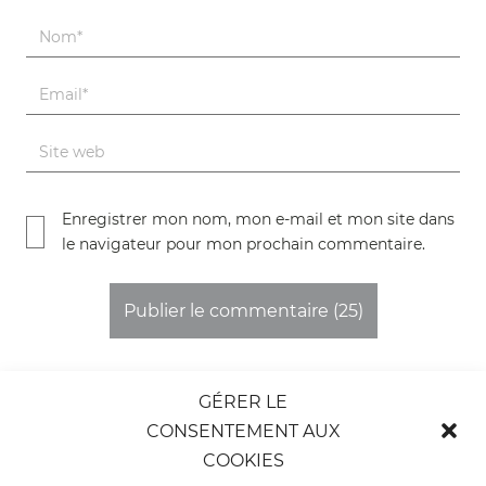
Nom
*
E-mail
*
Site web
Enregistrer mon nom, mon e-mail et mon site dans
le navigateur pour mon prochain commentaire.
GÉRER LE
CONSENTEMENT AUX
©2025 ComDZ
•
ACCÉLÉRATEURS DE RÉUSSITE
COOKIES
Agence de communication et digitale à Nice, Cannes, Monaco,